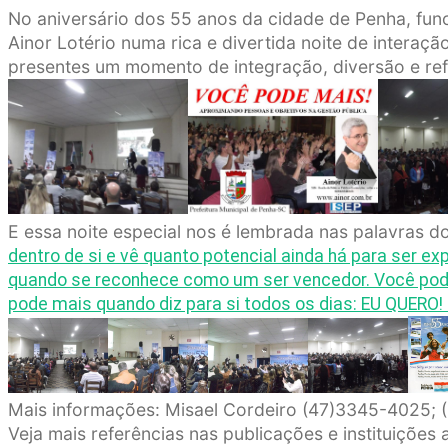
No aniversário dos 55 anos da cidade de Penha, funci
Ainor Lotério numa rica e divertida noite de interaç
presentes um momento de integração, diversão e refl
E essa noite especial nos é lembrada nas palavras do
dentro de si e vê quanto potencial ainda há para ser
quando se reconhece como um ser vencedor. Você pode
pode mais quando diz para si todos os dias: EU QUERO
Mais informações: Misael Cordeiro (47)3345-4025; 
Veja mais referências nas publicações e instituições 