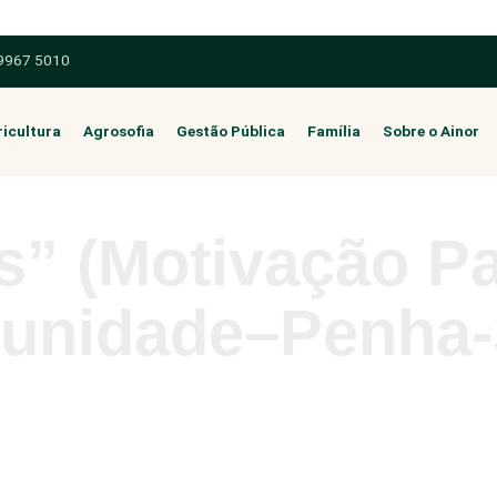
 9967 5010
icultura
Agrosofia
Gestão Pública
Família
Sobre o Ainor
s” (motivação Pa
unidade–Penha-