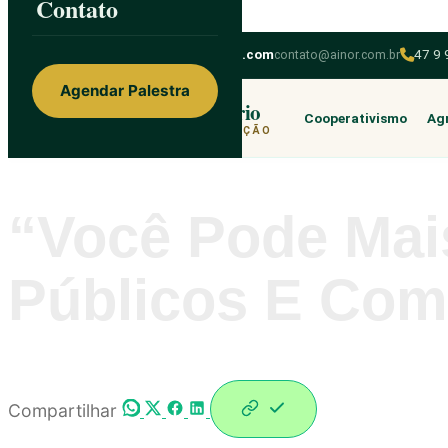
Contato
Skip to content
ainorfloterio@gmail.com
contato@ainor.com.br
47 9
Agendar Palestra
Ainor Lotério
Cooperativismo
Agr
MENTE & CORAÇÃO
“Você Pode Mai
Públicos E Com
Compartilhar