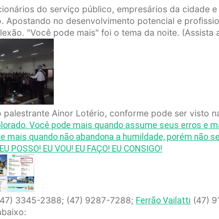
onários do serviço público, empresários da cidade e f
ão. Apostando no desenvolvimento potencial e profissi
exão. "Você pode mais" foi o tema da noite. (Assista 
 palestrante Ainor Lotério, conforme pode ser visto n
 explorado. Você pode mais quando assume seus erros e 
 mais quando não abandona a humildade, porém não se 
! EU POSSO! EU VOU! EU FAÇO! EU CONSIGO!
(47) 3345-2388; (47) 9287-7288;
(47) 9
Ferrão Vailatti
abaixo: