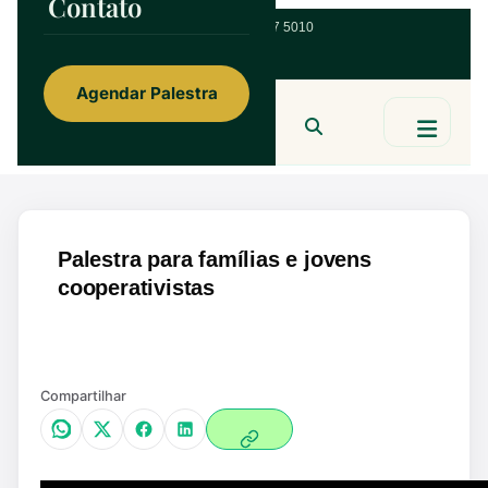
Contato
ainorfloterio@gmail.com
47 9 9967 5010
Agendar Palestra
Ainor Lotério
MENTE & CORAÇÃO
BUSCAR
Palestra para famílias e jovens
cooperativistas
Ampliar
Compartilhar