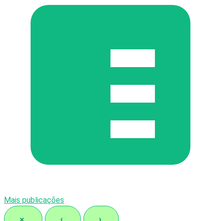
Mais publicações
×
‹
›