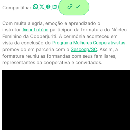
Compartilhar
Com muita alegria, emoção e aprendizado o
instrutor
participou da formatura do Núcleo
Ainor Lotério
Feminino da Cooperjuriti. A cerimônia aconteceu em
vista da conclusão do
,
Programa Mulheres Cooperativistas
promovido em parceria com o
. Assim, a
Sescoop/SC
formatura reuniu as formandas com seus familiares,
representantes da cooperativa e convidados.