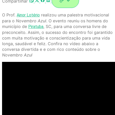
Compartilhar
O Prof.
realizou uma palestra motivacional
Ainor Lotério
para o
Novembro Azul
. O evento reuniu os homens do
município de
, SC, para uma conversa livre de
Piratuba
preconceito. Assim, o sucesso do encontro foi garantido
com muita motivação e conscientização para uma vida
longa, saudável e feliz. Confira no vídeo abaixo a
conversa divertida e e com rico conteúdo sobre o
Novembro Azul