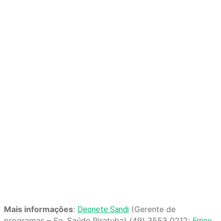
Mais informações
:
(Gerente de
Deonete Sandi
programas – Se. Saúde Piratuba) (49) 3553 0212;
Ernoy