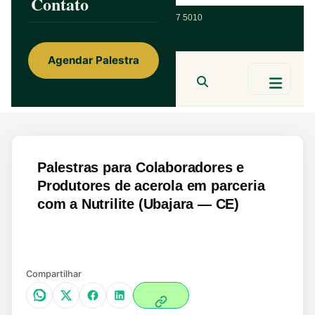
Contato
ainorfloterio@gmail.com
47 9 9967 5010
Agendar Palestra
Ainor Lotério
MENTE & CORAÇÃO
BUSCAR
Palestras para Colaboradores e
Produtores de acerola em parceria
com a Nutrilite (Ubajara — CE)
Ampliar
Compartilhar