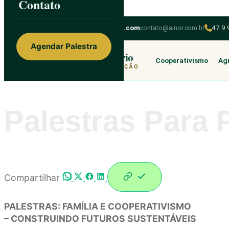
Contato
Skip to content
ainorfloterio@gmail.com
contato@ainor.com.br
47 9
Agendar Palestra
Ainor Lotério
Cooperativismo
Agr
MENTE & CORAÇÃO
Palestras Para 
Compartilhar
PALESTRAS: FAMÍLIA E COOPERATIVISMO
– CONSTRUINDO FUTUROS SUSTENTÁVEIS