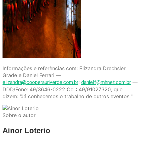
Informações e referências com: Elizandra Drechsler
Grade e Daniel Ferrari —
;
—
elizandra@cooperauriverde.com.br
danielf@mhnet.com.br
DDD/Fone: 49/3646-0222 Cel.: 49/91027320, que
dizem: "Já conhecemos o trabalho de outros eventos!"
Sobre o autor
Ainor Loterio