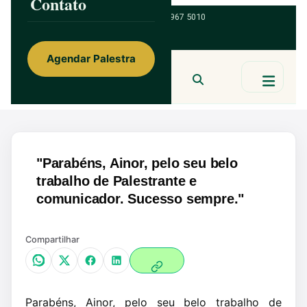
Contato
ainorfloterio@gmail.com
47 9 9967 5010
Agendar Palestra
Ainor Lotério
MENTE & CORAÇÃO
BUSCAR
"Parabéns, Ainor, pelo seu belo
trabalho de Palestrante e
comunicador. Sucesso sempre."
Compartilhar
Parabéns, Ainor, pelo seu belo trabalho de