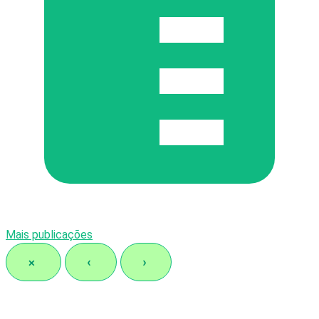
Mais publicações
×
‹
›