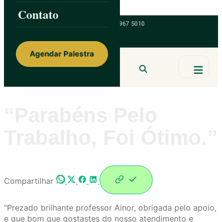
Skip to content
Contato
ainorfloterio@gmail.com
47 9 9967 5010
Agendar Palestra
Ainor Lotério
MENTE & CORAÇÃO
BUSCAR
“Parabéns Pelo
Trabalho, Foi Ótimo.”
Compartilhar
"Prezado brilhante professor Ainor, obrigada pelo apoio,
e que bom que gostastes do nosso atendimento e