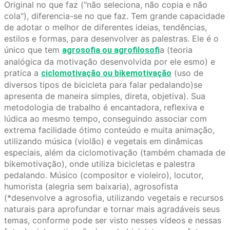
Original no que faz ("não seleciona, não copia e não
cola"), diferencia-se no que faz. Tem grande capacidade
de adotar o melhor de diferentes ideias, tendências,
estilos e formas, para desenvolver as palestras. Ele é o
único que tem
a (teoria
agrosofia ou agrofilosofi
analógica da motivação desenvolvida por ele esmo) e
pratica a
(uso de
ciclomotivação ou bikemotivação
diversos tipos de bicicleta para falar pedalando)se
apresenta de maneira simples, direta, objetiva).
Sua
metodologia de trabalho é encantadora, reflexiva e
lúdica ao mesmo tempo, conseguindo associar com
extrema facilidade ótimo conteúdo e muita animação,
utilizando música (violão) e vegetais em dinâmicas
especiais, além da ciclomotivação (também chamada de
bikemotivação), onde utiliza bicicletas e palestra
pedalando. Músico (compositor e violeiro), locutor,
humorista (alegria sem baixaria), agrosofista
(*desenvolve a agrosofia, utilizando vegetais e recursos
naturais para aprofundar e tornar mais agradáveis seus
temas, conforme pode ser visto nesses vídeos e nessas