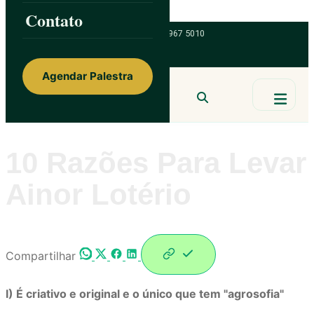
Skip to content
Contato
ainorfloterio@gmail.com
47 9 9967 5010
Agendar Palestra
Ainor Lotério
MENTE & CORAÇÃO
BUSCAR
10 Razões Para Levar
Ainor Lotério
Compartilhar
I) É criativo e original e o único que tem "agrosofia"