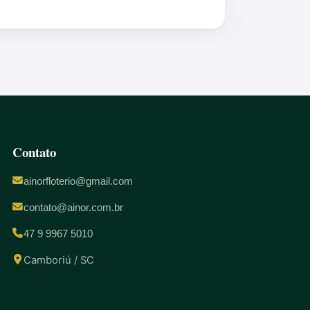
Contato
ainorfloterio@gmail.com
contato@ainor.com.br
47 9 9967 5010
Camboriú / SC