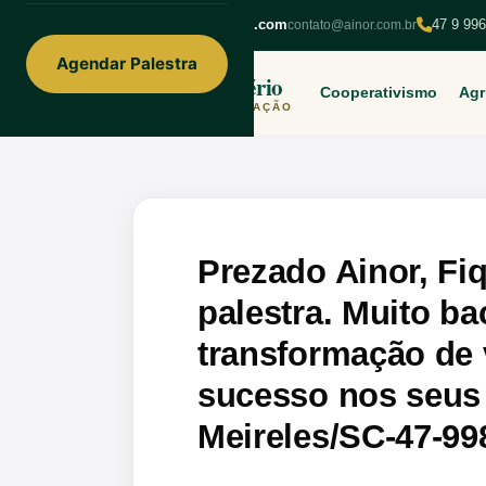
ainorfloterio@gmail.com
47 9 99
contato@ainor.com.br
Agendar Palestra
Ainor Lotério
Cooperativismo
Agr
MENTE & CORAÇÃO
Prezado Ainor, Fiq
palestra. Muito b
transformação de 
sucesso nos seus 
Meireles/SC-47-99