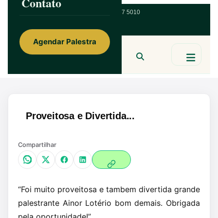
Contato
ainorfloterio@gmail.com
47 9 9967 5010
Agendar Palestra
Ainor Lotério
MENTE & CORAÇÃO
BUSCAR
Proveitosa e Divertida...
Compartilhar
“Foi muito proveitosa e tambem divertida grande
palestrante Ainor Lotério bom demais. Obrigada
pela oportunidade!”