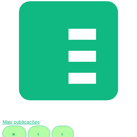
Mais publicações
×
‹
›