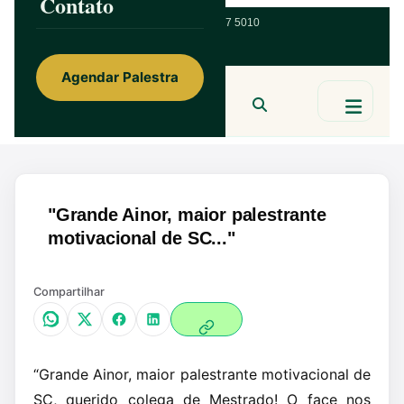
Contato
ainorfloterio@gmail.com
47 9 9967 5010
Agendar Palestra
Ainor Lotério
MENTE & CORAÇÃO
BUSCAR
"Grande Ainor, maior palestrante
motivacional de SC..."
Compartilhar
“Grande Ainor, maior palestrante motivacional de
SC, querido colega de Mestrado! O face nos