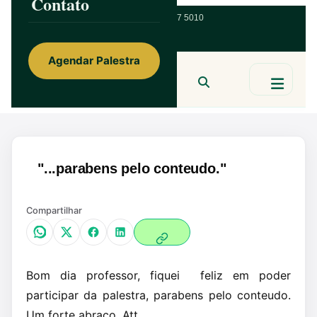
Contato
ainorfloterio@gmail.com
47 9 9967 5010
Agendar Palestra
Ainor Lotério
MENTE & CORAÇÃO
BUSCAR
"...parabens pelo conteudo."
Compartilhar
Bom dia professor, fiquei feliz em poder
participar da palestra, parabens pelo conteudo.
Um forte abraço. Att.