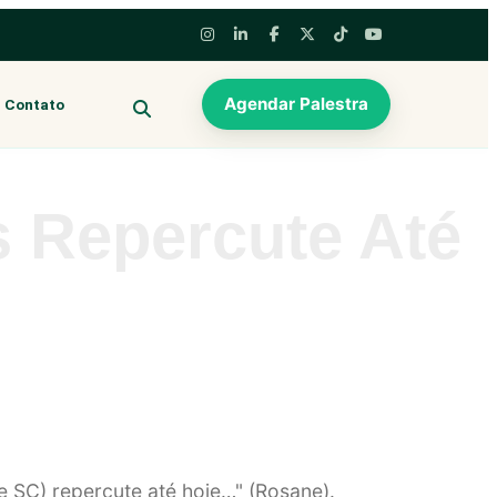
Agendar Palestra
Contato
BUSCAR
 Repercute Até
 SC) repercute até hoje…" (Rosane).