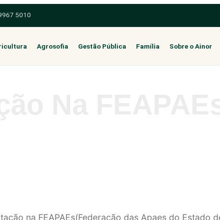
 9967 5010
icultura
Agrosofia
Gestão Pública
Família
Sobre o Ainor
ção Na FEAPAEs
entação na FEAPAEs(Federação das Apaes do Estado de