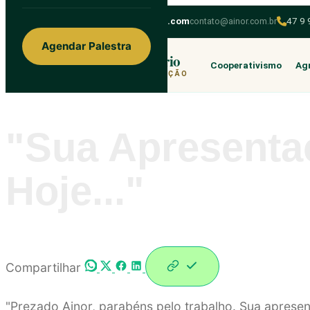
ainorfloterio@gmail.com
contato@ainor.com.br
47 9
Agendar Palestra
Ainor Lotério
Cooperativismo
Agr
MENTE & CORAÇÃO
"Sua Apresenta
Hoje..."
Compartilhar
"Prezado Ainor, parabéns pelo trabalho. Sua apres