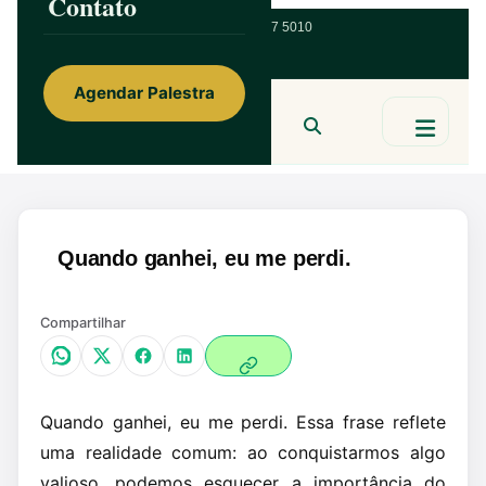
Contato
ainorfloterio@gmail.com
47 9 9967 5010
Agendar Palestra
Ainor Lotério
MENTE & CORAÇÃO
BUSCAR
Quando ganhei, eu me perdi.
Compartilhar
Quando ganhei, eu me perdi. Essa frase reflete
uma realidade comum: ao conquistarmos algo
valioso, podemos esquecer a importância do