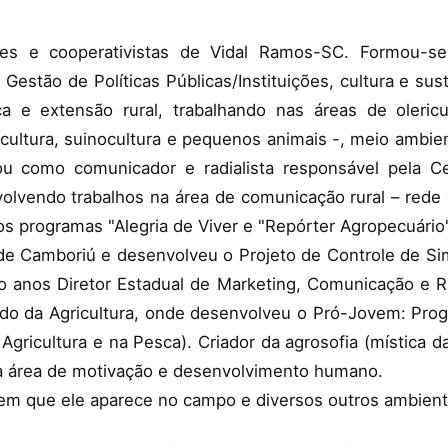
iares e cooperativistas de Vidal Ramos-SC. Formou-s
stão de Políticas Públicas/Instituições, cultura e sus
a e extensão rural, trabalhando nas áreas de olericultu
cultura, suinocultura e pequenos animais -, meio ambien
uou como comunicador e radialista responsável pela 
vendo trabalhos na área de comunicação rural – rede 
s programas "Alegria de Viver e "Repórter Agropecuário"
 de Camboriú e desenvolveu o Projeto de Controle de Si
ro anos Diretor Estadual de Marketing, Comunicação e 
ado da Agricultura, onde desenvolveu o Pró-Jovem: Pro
Agricultura e na Pesca). Criador da agrosofia (mística 
 na área de motivação e desenvolvimento humano.
 em que ele aparece no campo e diversos outros ambiente