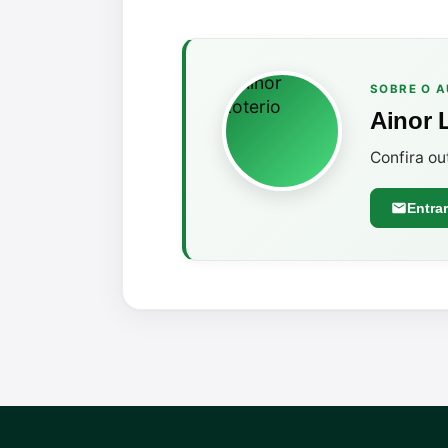
SOBRE O 
Ainor 
Confira ou
Entra