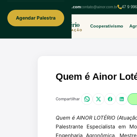
ainorfloterio@gmail.com
47 9 99
contato@ainor.com.br
Agendar Palestra
Ainor Lotério
Cooperativismo
Agr
MENTE & CORAÇÃO
Quem é Ainor Loté
Compartilhar
Quem é AINOR LOTÉRIO (Atuação, 
Palestrante Especialista em M
Engenharia Agronômica, Mestre 