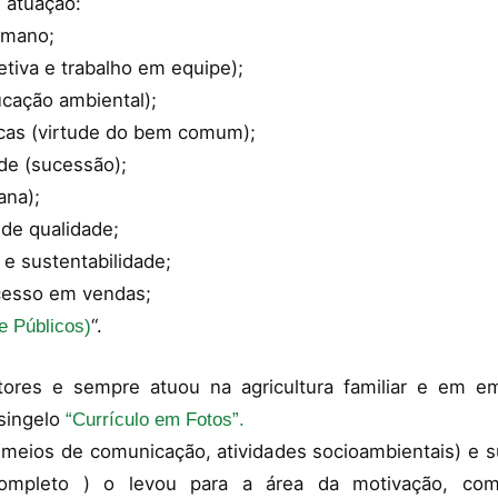
e atuação:
umano;
etiva e trabalho em equipe);
cação ambiental);
licas (virtude do bem comum);
ude (sucessão);
ana);
 de qualidade;
o e sustentabilidade;
cesso em vendas;
“.
e Públicos)
tores e sempre atuou na agricultura familiar e em 
singelo
“Currículo em Fotos”.
 (meios de comunicação, atividades socioambientais) e 
Completo ) o levou para a área da motivação, com