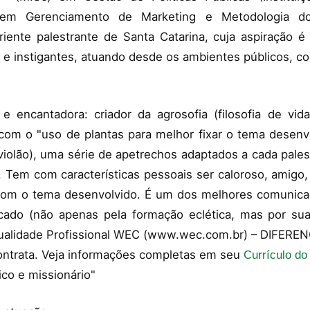
 em Gerenciamento de Marketing e Metodologia do 
iente palestrante de Santa Catarina, cuja aspiração é f
 instigantes, atuando desde os ambientes públicos, coo
 e encantadora: criador da agrosofia (filosofia de vi
com o "uso de plantas para melhor fixar o tema desenv
iolão), uma série de apetrechos adaptados a cada palest
. Tem com características pessoais ser caloroso, amigo,
 com o tema desenvolvido. É um dos melhores comunica
ado (não apenas pela formação eclética, mas por suas
ualidade Profissional WEC (www.wec.com.br) – DIFEREN
trata. Veja informações completas em seu
Currículo do
tico e missionário"