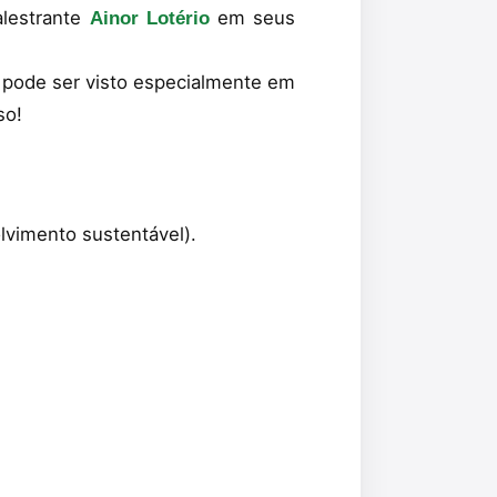
alestrante
em seus
Ainor Lotério
 pode ser visto especialmente em
so!
olvimento sustentável).