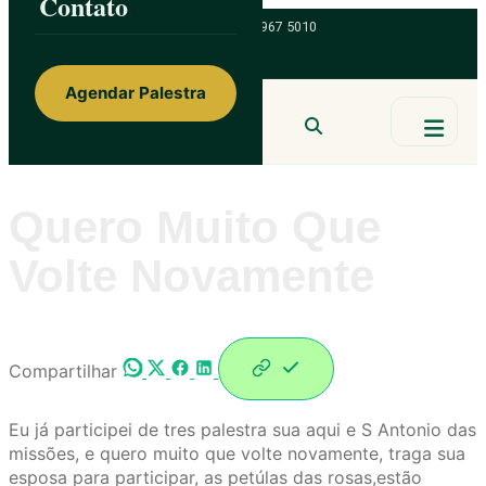
Contato
Skip
ainorfloterio@gmail.com
47 9 9967 5010
to
content
Agendar Palestra
Ainor Lotério
MENTE & CORAÇÃO
BUSCAR
Quero Muito Que
Volte Novamente
Compartilhar
Eu já participei de tres palestra sua aqui e S Antonio das
missões, e quero muito que volte novamente, traga sua
esposa para participar, as petúlas das rosas,estão