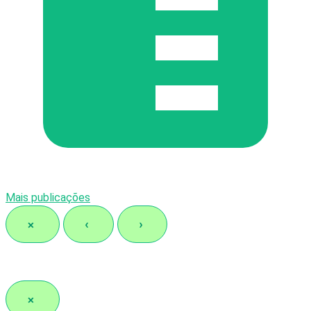
Mais publicações
×
‹
›
×