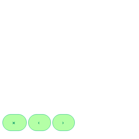
×
‹
›