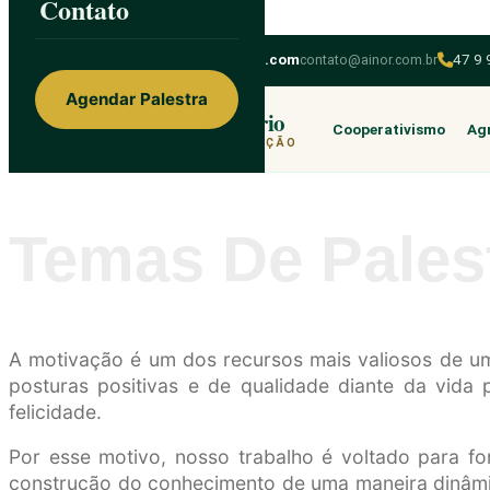
Contato
Skip to content
ainorfloterio@gmail.com
contato@ainor.com.br
47 9
Agendar Palestra
Ainor Lotério
Cooperativismo
Agr
MENTE & CORAÇÃO
Temas De Pales
A motivação é um dos recursos mais valiosos de u
posturas positivas e de qualidade diante da vida 
felicidade.
Por esse motivo, nosso trabalho é voltado para f
construção do conhecimento de uma maneira dinâmica