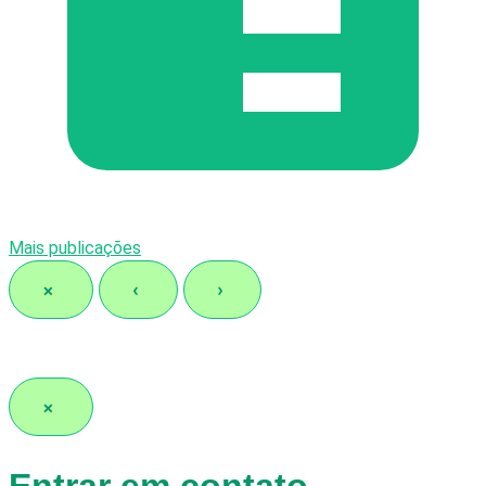
Mais publicações
×
‹
›
×
Entrar em contato