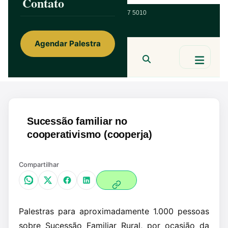
Contato
ainorfloterio@gmail.com
47 9 9967 5010
Agendar Palestra
Ainor Lotério
MENTE & CORAÇÃO
BUSCAR
Sucessão familiar no
cooperativismo (cooperja)
Compartilhar
Palestras para aproximadamente 1.000 pessoas
sobre Sucessão Familiar Rural, por ocasião da