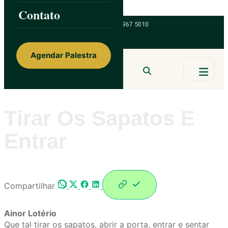
Skip to content
Contato
ainorfloterio@gmail.com
47 9 9967 5010
Agendar Palestra
Ainor Lotério
MENTE & CORAÇÃO
BUSCAR
Tirar Os Sapatos E
Entrar
Compartilhar
Ainor Lotério
Que tal tirar os sapatos, abrir a porta, entrar e sentar