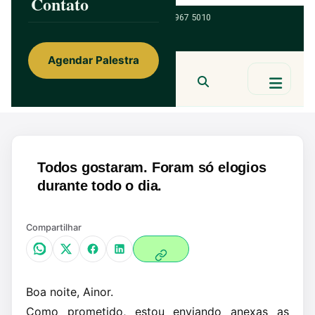
Contato
ainorfloterio@gmail.com
47 9 9967 5010
Agendar Palestra
Ainor Lotério
MENTE & CORAÇÃO
BUSCAR
Todos gostaram. Foram só elogios
durante todo o dia.
Compartilhar
Boa noite, Ainor.
Como prometido, estou enviando anexas as