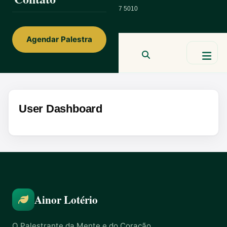
ainorfloterio@gmail.com
47 9 9967 5010
Agendar Palestra
Ainor Lotério
MENTE & CORAÇÃO
BUSCAR
User Dashboard
Ainor Lotério
O Palestrante da Mente e do Coração.