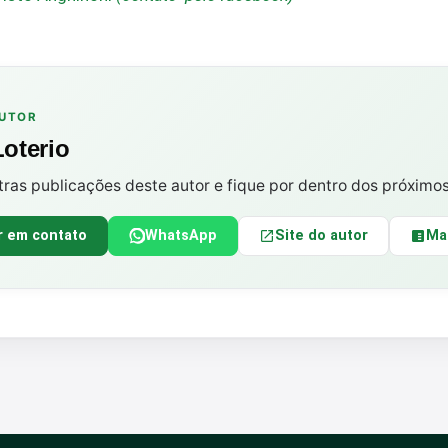
AUTOR
Loterio
tras publicações deste autor e fique por dentro dos próximo
r em contato
WhatsApp
Site do autor
Ma