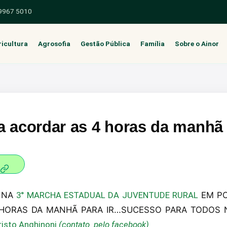
 9967 5010
icultura
Agrosofia
Gestão Pública
Família
Sobre o Ainor
 acordar as 4 horas da manhã p
M NA
3° MARCHA ESTADUAL DA JUVENTUDE RURAL
EM PO
 HORAS DA MANHÃ PARA IR…SUCESSO PARA TODOS N
risto Anghinoni
(contato pelo facebook)