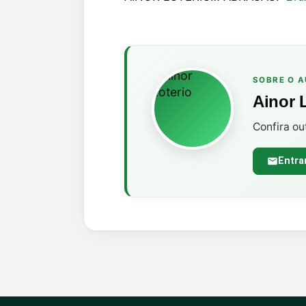
SOBRE O 
Ainor 
Confira ou
Entra