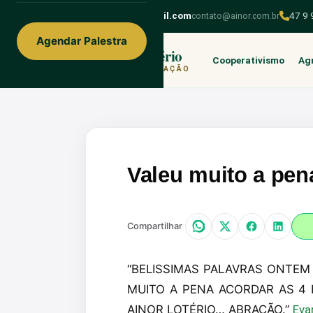
ainorfloterio@gmail.com
contato@ainor.com.br
47 9
Agendar Palestra
Ainor Lotério
Cooperativismo
Agr
MENTE & CORAÇÃO
Valeu muito a pena
Compartilhar
“BELISSIMAS PALAVRAS ONTE
MUITO A PENA ACORDAR AS 4
AINOR LOTÉRIO… ABRACÃO.”
Eva