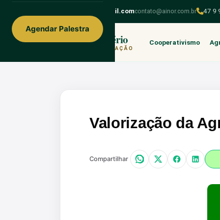
ainorfloterio@gmail.com
contato@ainor.com.br
47 9
Agendar Palestra
Ainor Lotério
Cooperativismo
Agr
MENTE & CORAÇÃO
Valorização da Ag
Compartilhar