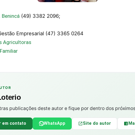
S. Benincá
(49) 3382 2096;
Gestão Empresarial (47) 3365 0264
s Agricultoras
Familiar
AUTOR
Loterio
tras publicações deste autor e fique por dentro dos próximo
r em contato
WhatsApp
Site do autor
Ma