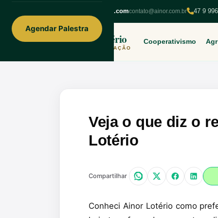
ainorfloterio@gmail.com
47 9 99
contato@ainor.com.br
Agendar Palestra
Ainor Lotério
Cooperativismo
Agr
MENTE & CORAÇÃO
Veja o que diz o r
Lotério
Compartilhar
Conheci Ainor Lotério como prefe