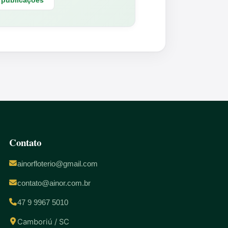
 publicações
Contato
ainorfloterio@gmail.com
contato@ainor.com.br
47 9 9967 5010
Camboriú / SC