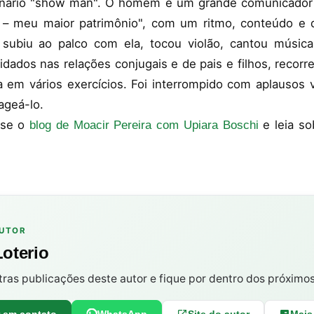
inário "show man". O homem é um grande comunicador
a – meu maior patrimônio", com um ritmo, conteúdo e
, subiu ao palco com ela, tocou violão, cantou músic
uidados nas relações conjugais e de pais e filhos, recorr
 em vários exercícios. Foi interrompido com aplausos vá
ageá-lo.
sse o
e leia so
blog de Moacir Pereira com Upiara Boschi
AUTOR
Loterio
tras publicações deste autor e fique por dentro dos próximo