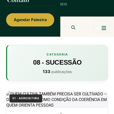
ainorfloterio@gmail.com
47 9 9967 5010
Agendar Palestra
Ainor Lotério
MENTE & CORAÇÃO
BUSCAR
CATEGORIA
08 - SUCESSÃO
133
publicações
01 - AGRICULTURA