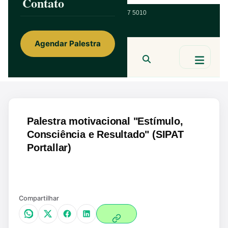
Contato
ainorfloterio@gmail.com
47 9 9967 5010
Agendar Palestra
Ainor Lotério
MENTE & CORAÇÃO
BUSCAR
Palestra motivacional "Estímulo,
Consciência e Resultado" (SIPAT
Portallar)
Ampliar
Compartilhar