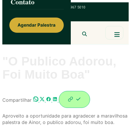
Contato
Skip
ainorfloterio@gmail.com
47 9 9967 5010
to
content
Agendar Palestra
Ainor Lotério
MENTE & CORAÇÃO
BUSCAR
"o Publico Adorou,
Foi Muito Boa"
Compartilhar
Aproveito a oportunidade para agradecer a maravilhosa
palestra de Ainor, o publico adorou, foi muito boa.