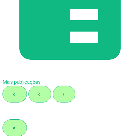
Mais publicações
×
‹
›
×