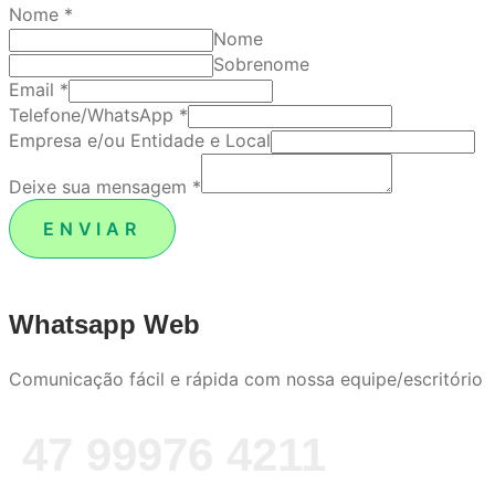
Nome
*
Nome
Sobrenome
Email
*
Telefone/WhatsApp
*
Empresa e/ou Entidade e Local
Deixe sua mensagem
*
ENVIAR
Whatsapp Web
Comunicação fácil e rápida com nossa equipe/escritório
47 99976 4211