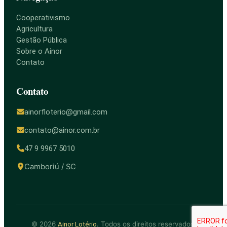
Cooperativismo
Agricultura
Gestão Pública
Sobre o Ainor
Contato
Contato
ainorfloterio@gmail.com
contato@ainor.com.br
47 9 9967 5010
Camboriú / SC
© 2026
. Todos os direitos reservados.
Ainor Lotério