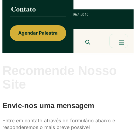
Skip to content
Contato
ainorfloterio@gmail.com
47 9 9967 5010
Agendar Palestra
Ainor Lotério
MENTE & CORAÇÃO
BUSCAR
Recomende Nosso
Site
Envie-nos uma mensagem
Entre em contato através do formulário abaixo e
responderemos o mais breve possível