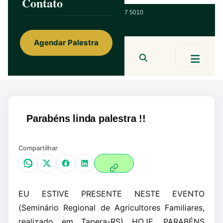
Contato
ainorfloterio@gmail.com
47 9 9967 5010
Agendar Palestra
Ainor Lotério
MENTE & CORAÇÃO
BUSCAR
Parabéns linda palestra !!
Compartilhar
EU ESTIVE PRESENTE NESTE EVENTO
(Seminário Regional de Agricultores Familiares,
realizado em Tapera-RS) HOJE, PARABÉNS